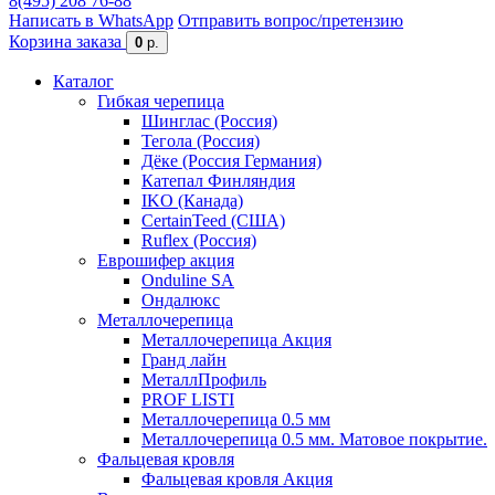
8(495) 208 76-88
Написать в WhatsApp
Отправить вопрос/претензию
Корзина заказа
0
р.
Каталог
Гибкая черепица
Шинглас (Россия)
Тегола (Россия)
Дёке (Россия Германия)
Катепал Финляндия
IKO (Канада)
CertainTeed (США)
Ruflex (Россия)
Еврошифер акция
Onduline SA
Ондалюкс
Металлочерепица
Металлочерепица Акция
Гранд лайн
МеталлПрофиль
PROF LISTI
Металлочерепица 0.5 мм
Металлочерепица 0.5 мм. Матовое покрытие.
Фальцевая кровля
Фальцевая кровля Акция