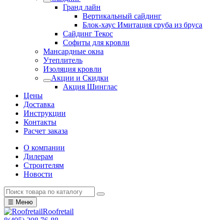
Гранд лайн
Вертикальный сайдинг
Блок-хаус Имитация сруба из бруса
Сайдинг Текос
Софиты для кровли
Мансардные окна
Утеплитель
Изоляция кровли
Акции и Скидки
Акция Шинглас
Цены
Доставка
Инструкции
Контакты
Расчет заказа
О компании
Дилерам
Строителям
Новости
☰ Меню
Roofretail