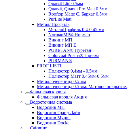
Quarzit Lite 0.5мм
Quarzit, Quarzit Pro Matt 0.5мм
Rooftop Matte С. Бархат 0.5мм
PurLite Mаtt
МеталлПрофиль
МеталлПрофиль 0.4-0.45 мм
NormanMP® Норман
Викинг МП
Викинг МП Е
PURETAN® Пуретан
Colorcoat Prisma® Призма
PURMAN®
PROF LISTI
Полиэстер 0,4мм - 0,5мм
Полиэстер Матт 0,45мм-0,5мм
Металлочерепица 0.5 мм
Металлочерепица 0.5 мм. Матовое покрытие.
Фальцевая кровля
Фальцевая кровля Акция
Водосточная система
Водослив МП
Водослив Гранд Лайн
Водослив Мурол
Водослив Docke
Сайдинг