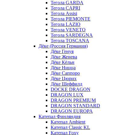
Тегола GARDA
Тегола CAPRI
Тегола Assisi
Тегола PIEMONTE
Тегола LAZIO
Тегола VENETO
Тегола SARDEGNA
Тегола TOSCANA
Дёке (Россия Германия)
Дёке Генуя
Дёке Женева
Дёке Кёльн
Дёке Ницца
Дёке Саппоро
Дёке Цюрих
Дёке Шеффилд
DOCKE DRAGON
DRAGON LUX
DRAGON PREMIUM
DRAGON STANDARD
DRAGON EUROPA
Катепал Финляндия
Катепал Ambient
Катепал Classic KL
Катепал Foxy