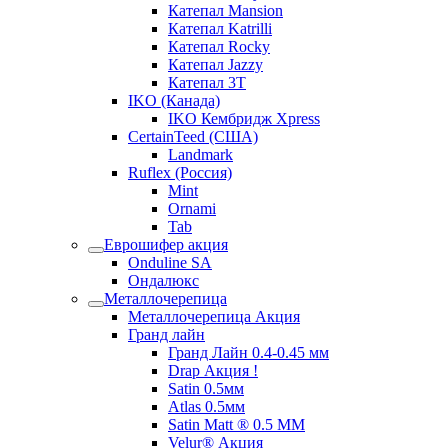
Катепал Mansion
Катепал Katrilli
Катепал Rocky
Катепал Jazzy
Катепал 3T
IKO (Канада)
IKO Кембридж Xpress
CertainTeed (США)
Landmark
Ruflex (Россия)
Mint
Ornami
Tab
Еврошифер акция
Onduline SA
Ондалюкс
Металлочерепица
Металлочерепица Акция
Гранд лайн
Гранд Лайн 0.4-0.45 мм
Drap Акция !
Satin 0.5мм
Atlas 0.5мм
Satin Matt ® 0.5 ММ
Velur® Акция