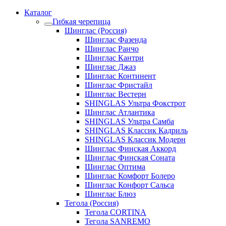
Каталог
Гибкая черепица
Шинглас (Россия)
Шинглас Фазенда
Шинглас Ранчо
Шинглас Кантри
Шинглас Джаз
Шинглас Континент
Шинглас Фристайл
Шинглас Вестерн
SHINGLAS Ультра Фокстрот
Шинглас Атлантика
SHINGLAS Ультра Самба
SHINGLAS Классик Кадриль
SHINGLAS Классик Модерн
Шинглас Финская Аккорд
Шинглас Финская Соната
Шинглас Оптима
Шинглас Комфорт Болеро
Шинглас Конфорт Сальса
Шинглас Блюз
Тегола (Россия)
Тегола CORTINA
Тегола SANREMO