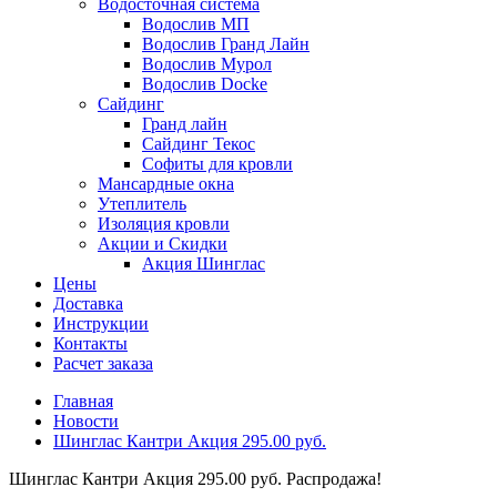
Водосточная система
Водослив МП
Водослив Гранд Лайн
Водослив Мурол
Водослив Docke
Сайдинг
Гранд лайн
Сайдинг Текос
Софиты для кровли
Мансардные окна
Утеплитель
Изоляция кровли
Акции и Скидки
Акция Шинглас
Цены
Доставка
Инструкции
Контакты
Расчет заказа
Главная
Новости
Шинглас Кантри Акция 295.00 руб.
Шинглас Кантри Акция 295.00 руб. Распродажа!