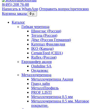
Roofretail
8(495) 208 76-88
Написать в WhatsApp
Отправить вопрос/претензию
Корзина заказа
0
р.
Каталог
Гибкая черепица
Шинглас (Россия)
Тегола (Россия)
Дёке (Россия Германия)
Катепал Финляндия
IKO (Канада)
CertainTeed (США)
Ruflex (Россия)
Еврошифер акция
Onduline SA
Ондалюкс
Металлочерепица
Металлочерепица Акция
Гранд лайн
МеталлПрофиль
PROF LISTI
Металлочерепица 0.5 мм
Металлочерепица 0.5 мм. Матовое
покрытие.