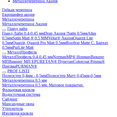
Металлочерепица Акция
Гибкая черепица
Еврошифер акция
Металлочерепица
Металлочерепица Акция
Гранд лайн
Гранд Лайн 0.4-0.45 мм
Drap Акция !
Satin 0.5мм
Atlas
0.5мм
Satin Matt ® 0.5 ММ
Velur® Акция
Quarzit Lite
0.5мм
Quarzit, Quarzit Pro Matt 0.5мм
Rooftop Matte С. Бархат
0.5мм
PurLite Mаtt
МеталлПрофиль
МеталлПрофиль 0.4-0.45 мм
NormanMP® Норман
Викинг
МП
Викинг МП Е
PURETAN® Пуретан
Colorcoat Prisma®
Призма
PURMAN®
PROF LISTI
Полиэстер 0,4мм - 0,5мм
Полиэстер Матт 0,45мм-0,5мм
Металлочерепица 0.5 мм
Металлочерепица 0.5 мм. Матовое покрытие.
Фальцевая кровля
Водосточная система
Сайдинг
Мансардные окна
Утеплитель
Изоляция кровли