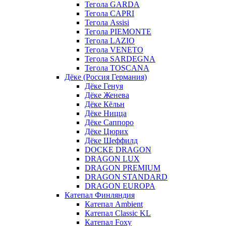
Тегола GARDA
Тегола CAPRI
Тегола Assisi
Тегола PIEMONTE
Тегола LAZIO
Тегола VENETO
Тегола SARDEGNA
Тегола TOSCANA
Дёке (Россия Германия)
Дёке Генуя
Дёке Женева
Дёке Кёльн
Дёке Ницца
Дёке Саппоро
Дёке Цюрих
Дёке Шеффилд
DOCKE DRAGON
DRAGON LUX
DRAGON PREMIUM
DRAGON STANDARD
DRAGON EUROPA
Катепал Финляндия
Катепал Ambient
Катепал Classic KL
Катепал Foxy