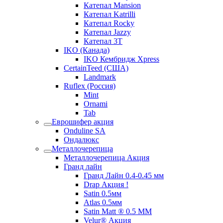
Катепал Mansion
Катепал Katrilli
Катепал Rocky
Катепал Jazzy
Катепал 3T
IKO (Канада)
IKO Кембридж Xpress
CertainTeed (США)
Landmark
Ruflex (Россия)
Mint
Ornami
Tab
Еврошифер акция
Onduline SA
Ондалюкс
Металлочерепица
Металлочерепица Акция
Гранд лайн
Гранд Лайн 0.4-0.45 мм
Drap Акция !
Satin 0.5мм
Atlas 0.5мм
Satin Matt ® 0.5 ММ
Velur® Акция