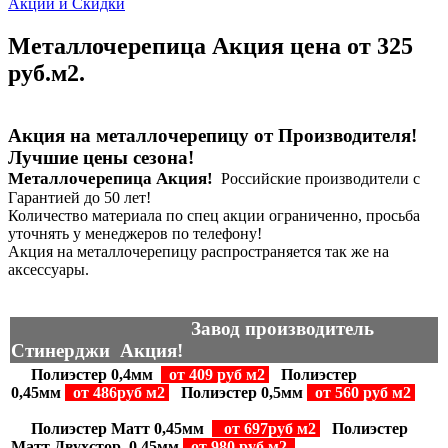
Акции и Скидки
Металлочерепица Акция цена от 325
руб.м2.
Акция на металлочерепицу от Производителя!
Лучшие цены сезона!
Металлочерепица Акция!
Российские производители с
Гарантией до 50 лет!
Количество материала по спец акции ограниченно, просьба
уточнять у менеджеров по телефону!
Акция на металлочерепицу распространяется так же на
аксессуары.
Завод производитель
Стинерджи Акция!
Полиэстер 0,4мм
от
409
руб м2
Полиэстер
0,45мм
от
486
руб м2
g
Полиэстер 0,5мм
от
560
руб м2
Полиэстер Матт 0,45мм
от 697руб м2
Полиэстер
Матт Двухстор. 0,45мм
от
980
руб м2