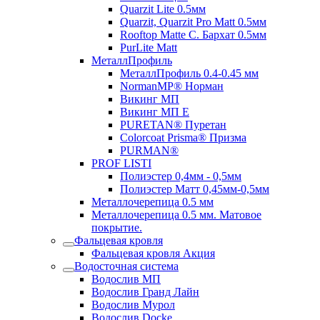
Quarzit Lite 0.5мм
Quarzit, Quarzit Pro Matt 0.5мм
Rooftop Matte С. Бархат 0.5мм
PurLite Mаtt
МеталлПрофиль
МеталлПрофиль 0.4-0.45 мм
NormanMP® Норман
Викинг МП
Викинг МП Е
PURETAN® Пуретан
Colorcoat Prisma® Призма
PURMAN®
PROF LISTI
Полиэстер 0,4мм - 0,5мм
Полиэстер Матт 0,45мм-0,5мм
Металлочерепица 0.5 мм
Металлочерепица 0.5 мм. Матовое
покрытие.
Фальцевая кровля
Фальцевая кровля Акция
Водосточная система
Водослив МП
Водослив Гранд Лайн
Водослив Мурол
Водослив Docke