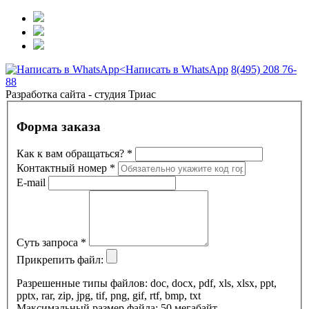
Написать в WhatsApp
8(495) 208 76-
88
Разработка сайта - студия Триас
Форма заказа
Как к вам обращаться?
*
Контактный номер
*
E-mail
Суть запроса
*
Прикрепить файл:
Разрешенные типы файлов: doc, docx, pdf, xls, xlsx, ppt,
pptx, rar, zip, jpg, tif, png, gif, rtf, bmp, txt
Максимальный размер файла: 50 мегабайт