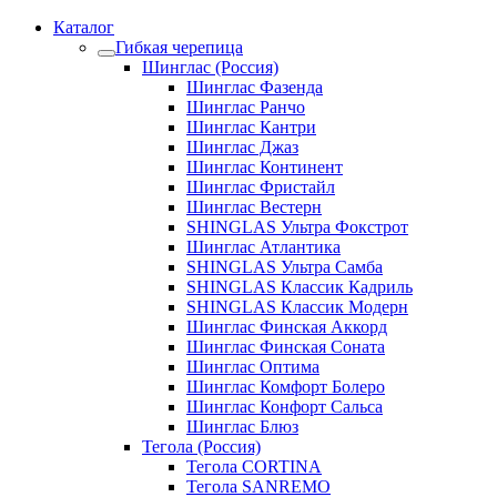
Каталог
Гибкая черепица
Шинглас (Россия)
Шинглас Фазенда
Шинглас Ранчо
Шинглас Кантри
Шинглас Джаз
Шинглас Континент
Шинглас Фристайл
Шинглас Вестерн
SHINGLAS Ультра Фокстрот
Шинглас Атлантика
SHINGLAS Ультра Самба
SHINGLAS Классик Кадриль
SHINGLAS Классик Модерн
Шинглас Финская Аккорд
Шинглас Финская Соната
Шинглас Оптима
Шинглас Комфорт Болеро
Шинглас Конфорт Сальса
Шинглас Блюз
Тегола (Россия)
Тегола CORTINA
Тегола SANREMO