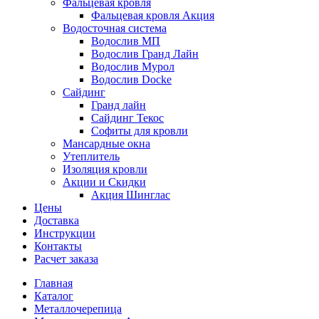
Фальцевая кровля
Фальцевая кровля Акция
Водосточная система
Водослив МП
Водослив Гранд Лайн
Водослив Мурол
Водослив Docke
Сайдинг
Гранд лайн
Сайдинг Текос
Софиты для кровли
Мансардные окна
Утеплитель
Изоляция кровли
Акции и Скидки
Акция Шинглас
Цены
Доставка
Инструкции
Контакты
Расчет заказа
Главная
Каталог
Металлочерепица